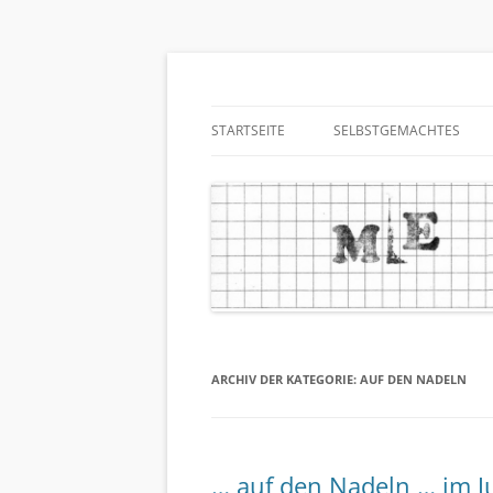
Zum
Inhalt
springen
me and sophie
STARTSEITE
SELBSTGEMACHTES
ARCHIV DER KATEGORIE:
AUF DEN NADELN
… auf den Nadeln … im J