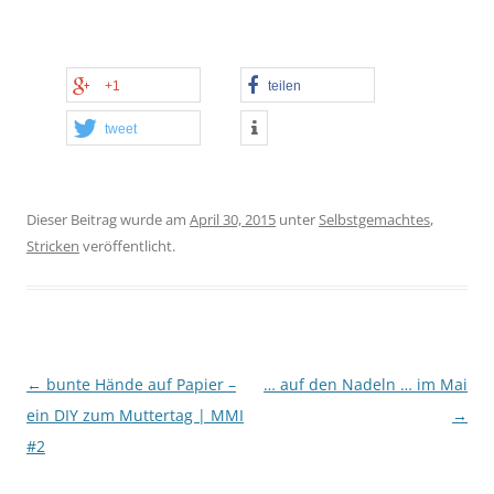
+1
teilen
tweet
Dieser Beitrag wurde am
April 30, 2015
unter
Selbstgemachtes
,
Stricken
veröffentlicht.
Beitragsnavigation
←
bunte Hände auf Papier –
… auf den Nadeln … im Mai
ein DIY zum Muttertag | MMI
→
#2