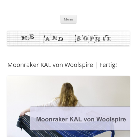
Zum
Inhalt
me and sophie
springen
Menü
Moonraker KAL von Woolspire | Fertig!