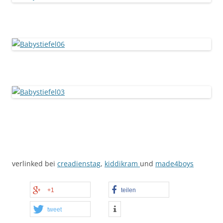
verlinked bei
creadienstag
,
kiddikram
und
made4boys
+1
teilen
tweet