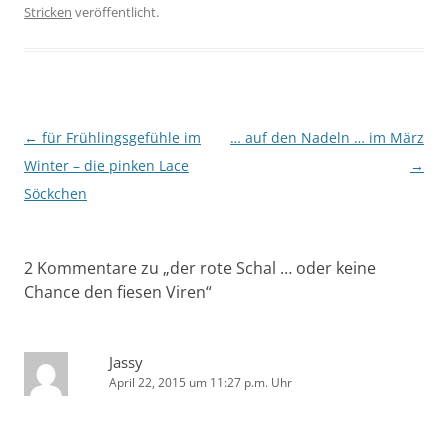
Stricken
veröffentlicht.
Beitragsnavigation
←
für Frühlingsgefühle im
… auf den Nadeln … im März
Winter – die pinken Lace
→
Söckchen
2 Kommentare zu „
der rote Schal … oder keine
Chance den fiesen Viren
“
Jassy
April 22, 2015 um 11:27 p.m. Uhr